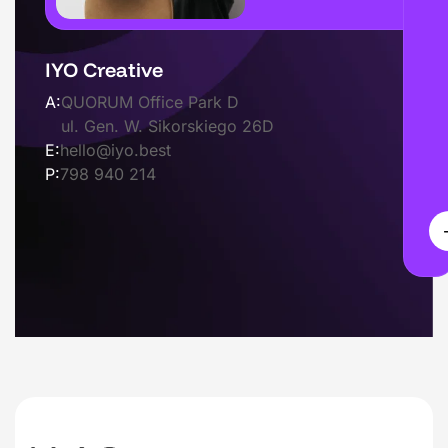
IYO Creative
A:
QUORUM Office Park D
ul. Gen. W. Sikorskiego 26D
E:
hello@iyo.best
P:
798 940 214