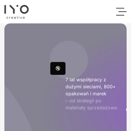
🔇
7 lat współpracy z
dużymi sieciami, 800+
opakowań i marek
– od strategii po
materiały sprzedażowe.