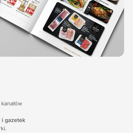
 kanałów
 i gazetek
ki.