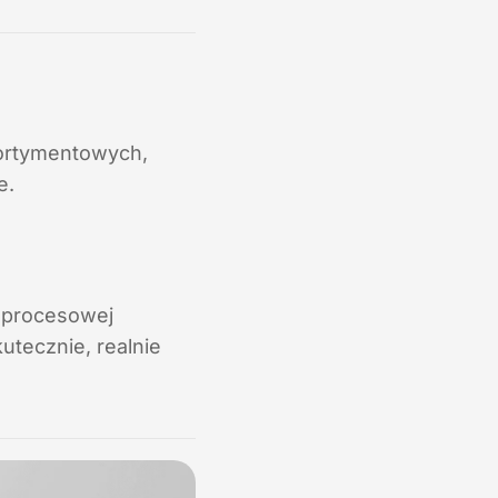
sortymentowych,
e.
e procesowej
utecznie, realnie