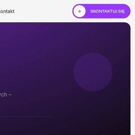
ontakt
SKONTAKTUJ SIĘ
ych –