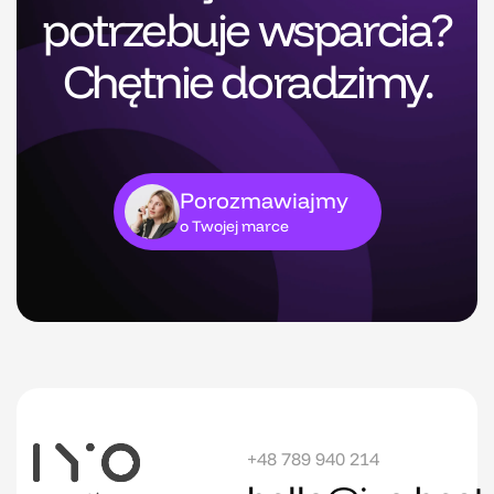
potrzebuje wsparcia?
Chętnie doradzimy.
Porozmawiajmy
o Twojej marce
+48 789 940 214