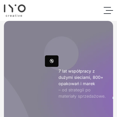
🔇
7 lat współpracy z
dużymi sieciami, 800+
opakowań i marek
– od strategii po
materiały sprzedażowe.