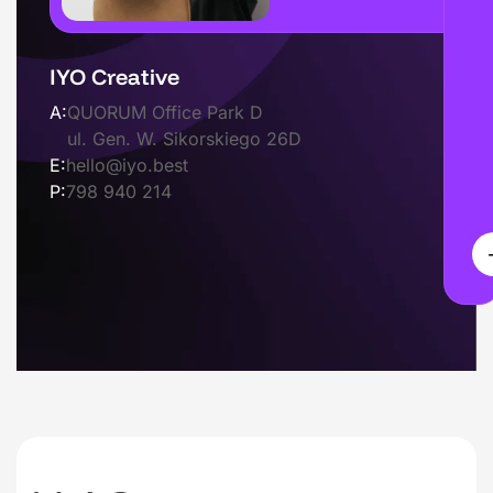
IYO Creative
A:
QUORUM Office Park D
ul. Gen. W. Sikorskiego 26D
E:
hello@iyo.best
P:
798 940 214