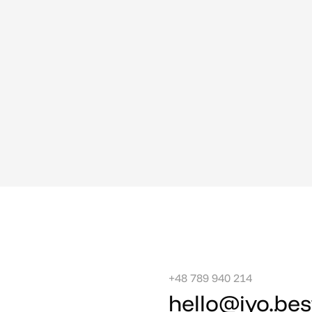
+48 789 940 214
hello@iyo.bes